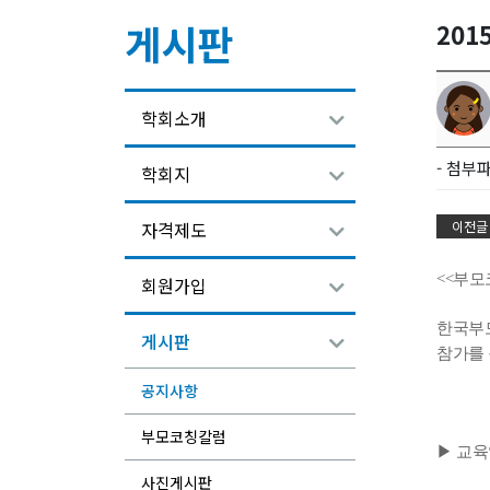
게시판
201
학회소개
- 첨부파
학회지
이전글
자격제도
<<부모
회원가입
한국부모
게시판
참가를 
공지사항
-
부모코칭칼럼
▶ 교육일
< 강의
사진게시판