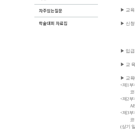
▶ 교육
자주있는질문
학술대회 자료집
▶ 신청
교육
(첨부
▶ 입급계
▶ 교 
▶ 교
<제1부
코칭의
<제2부
ABC
<제3부
코칭 
(상기 