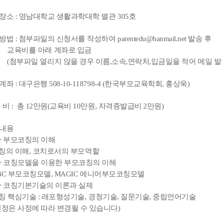
장소 : 영남대학교 생활과학대학 별관 305호
방법 : 첨부파일의 신청서를 작성하여
parentedu@hanmail.net
발송 후
비를 아래 계좌로 입금
파일 열리지 않을 경우 이름,소속,연락처,입금일을 적어 메일 발
좌 : 대구은행 508-10-118798-4 (한국부모교육학회, 홍상욱)
육 비 : 총 12만원(교육비 10만원, 자격증발급비 2만원)
육내용
> 부모코칭의 이해
 이해, 코치로서의 부모역할
> 코칭모델을 이용한 부모코칭의 이해
 부모코칭모델, MAGIC 에니어부모코칭모델
> 코칭기본기술의 이론과 실제
핵심기술 : 래포형성기술, 경청기술, 질문기술, 중립언어기술
일정은 사정에 따라 변경될 수 있습니다)