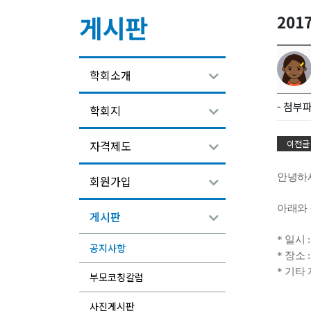
게시판
20
학회소개
- 첨부파
학회지
이전글
자격제도
안녕하
회원가입
아래와 
게시판
* 일시 :
공지사항
* 장소
* 기타
부모코칭칼럼
사진게시판