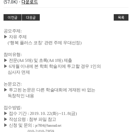
(57.0K) -
다운로드
이전글
다음글
목록
공모주제:
▶ 자유 주제
(‘행복 플러스 코칭’ 관련 주제 우대선정)
참여유형:
▶ 전문(A4 5매) 및 초록(A4 1매) 제출
▶ 6개월 이내에 본 학회 학술지에 투고할 경우 1인의
심사자 면제
논문요건:
▶ 투고된 논문은 다른 학술대회에 게재된 바 없는
독창적인 내용
접수방법:
▶ 접수 기간 : 2019. 10. 22(화) ~11. 8(금)
▶ 작성요령 : 첨부 파일 참고
▶ 신청 및 문의 :
pr7004@hanmail.net
010-2410-7859