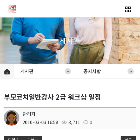
게시판
게시판
공지사항
부모코치일반강사 2급 워크샵 일정
관리자
2010-03-03 16:58
3,711
0
이전글
다음글
목록