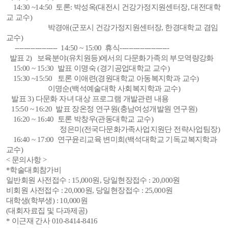
14:30 ~14:50 토론: 박성옥(대전시 건강가정지원센터장, 대전대학
교 교수)
박경애(군포시 건강가정지원센터장, 한경대학교 겸임
교수)
------------------- 14:50 ~ 15:00 휴식----------------------
발표 2) 보육분야(유치원등)에서의 다문화가족의 부모역량강화
15:00 ~ 15:30 발표 이명숙 (경기공업대학교 교수)
15:30 ~15:50 토론 이애련(경원대학교 아동복지학과 교수)
이명순(백석예술대학 사회복지학과 교수)
발표 3) 다문화 자녀 대상 프로그램 개발관련 내용
15:50 ~ 16:20 발표 장온정 연구원(충남여성개발원 연구원)
16:20 ~ 16:40 토론 박창우(관동대학교 교수)
정은미(전국다문화가족사업지원단 전략사업팀장)
16:40 ~ 17:00 연구윤리교육 변미희(백석대학교 기독교복지학과
교수)
< 문의사항 >
*학술대회참가비
일반회원 사전접수 : 15,000원, 당일현장접수 : 20,000원
비회원 사전접수 : 20,000원, 당일현장접수 : 25,000원
대학생(학부생) : 10,000원
(대회자료집 및 다과제공)
* 이근재 간사 010-8414-8416